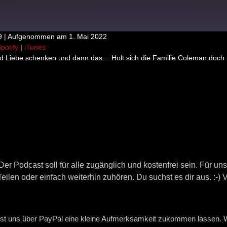
9
|
Aufgenommen am 1. Mai 2022
potify
|
iTunes
e Podcasts
Deezer
nd Liebe schenken und dann das… Holt sich die Familie Coleman doch
ify
iTunes
er Podcast soll für alle zugänglich und kostenfrei sein. Für u
ilen oder einfach weiterhin zuhören. Du suchst es dir aus. :-) 
st uns über PayPal eine kleine Aufmerksamkeit zukommen lassen. Wi