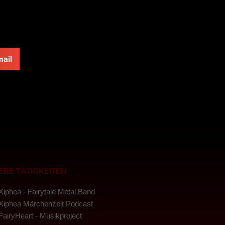
ail
ERE TÄTIGKEITEN
Xiphea - Fairytale Metal Band
Xiphea Märchenzeit Podcast
FairyHeart - Musikproject