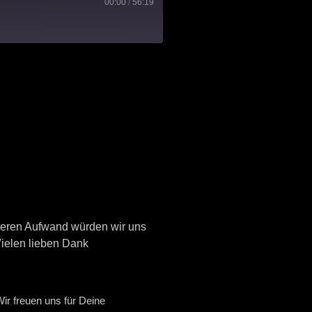
00:00
/
56:19
nseren Aufwand würden wir uns
Vielen lieben Dank
r freuen uns für Deine