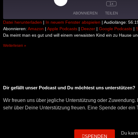
1x
ABONNIEREN
TEILEN
Datei herunterladen
|
In neuem Fenster abspielen
|
Audiolänge: 56:1
Abonnieren:
Amazon
|
Apple Podcasts
|
Deezer
|
Google Podcasts
|
S
TEILEN
Amazon
Appl
Da meint man es gut und will einem verwaisten Kind ein zu Hause u
Google Podcasts
Spot
LINK
Weiterlesen »
RSS FEED
EMBED
Dir gefällt unser Podcast und Du möchtest uns unterstützen?
Wir freuen uns über jegliche Unterstützung oder Zuwendung. D
sehr über Deine Unterstützung freuen. Eine Spende oder ein Te
Du kann
SPENDEN