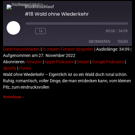
Blutkreischlauf
#18 Wald ohne Wiederkehr
Play
Episode
1x
00:00
/
34:09
ABONNIEREN
TEILEN
Datei herunterladen
|
In neuem Fenster abspielen
|
Audiolänge: 34:09
|
Aufgenommen am 27. November 2022
TEILEN
Amazon
Apple Podcasts
Abonnieren:
Amazon
|
Apple Podcasts
|
Deezer
|
Google Podcasts
|
Spotify
|
iTunes
Deezer
Google Podcasts
LINK
Wald ohne Wiederkehr – Eigentlich ist so ein Wald doch total schön.
Spotify
iTunes
Ruhig, romantisch, voller Dinge, die man entdecken kann, vom kleinen
EMBED
RSS FEED
Pilz, zum eindrucksvollen
Weiterlesen »