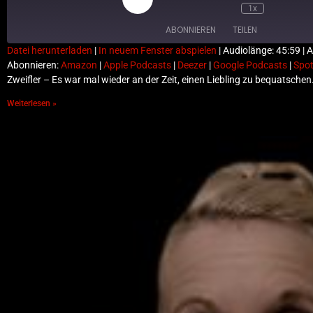
1x
ABONNIEREN
TEILEN
Datei herunterladen
|
In neuem Fenster abspielen
|
Audiolänge: 45:59
|
A
Abonnieren:
Amazon
|
Apple Podcasts
|
Deezer
|
Google Podcasts
|
Spot
TEILEN
Amazon
Appl
Zweifler – Es war mal wieder an der Zeit, einen Liebling zu bequatsche
Google Podcasts
Spot
LINK
Weiterlesen »
RSS FEED
EMBED