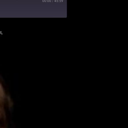
00:00
/
45:59
t,