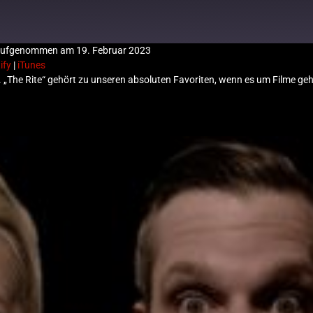
ufgenommen am 19. Februar 2023
ify
|
iTunes
e Podcasts
Deezer
n. „The Rite“ gehört zu unseren absoluten Favoriten, wenn es um Filme geh
ify
iTunes