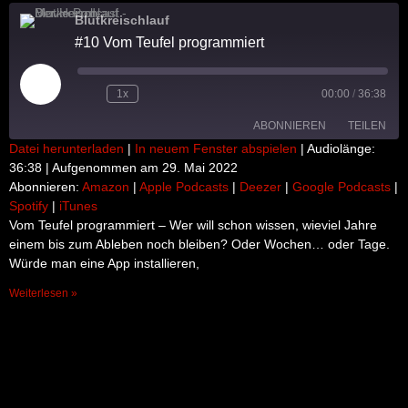
Blutkreischlauf
#10 Vom Teufel programmiert
Play
Episode
1x
00:00
/
36:38
ABONNIEREN
TEILEN
Datei herunterladen
|
In neuem Fenster abspielen
|
Audiolänge:
36:38
|
Aufgenommen am 29. Mai 2022
TEILEN
Amazon
Apple Podcasts
Abonnieren:
Amazon
|
Apple Podcasts
|
Deezer
|
Google Podcasts
|
Spotify
|
iTunes
Deezer
Google Podcasts
LINK
Vom Teufel programmiert – Wer will schon wissen, wieviel Jahre
Spotify
iTunes
einem bis zum Ableben noch bleiben? Oder Wochen… oder Tage.
EMBED
RSS FEED
Würde man eine App installieren,
Weiterlesen »