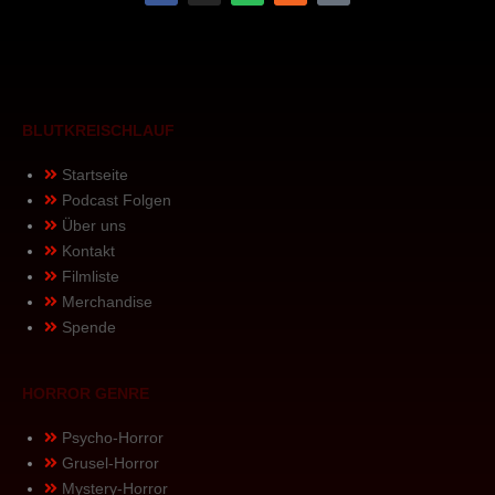
a
n
p
s
o
c
s
o
s
d
e
t
t
c
b
a
i
a
o
g
f
s
o
r
y
t
k
a
m
BLUTKREISCHLAUF
Startseite
Podcast Folgen
Über uns
Kontakt
Filmliste
Merchandise
Spende
HORROR GENRE
Psycho-Horror
Grusel-Horror
Mystery-Horror