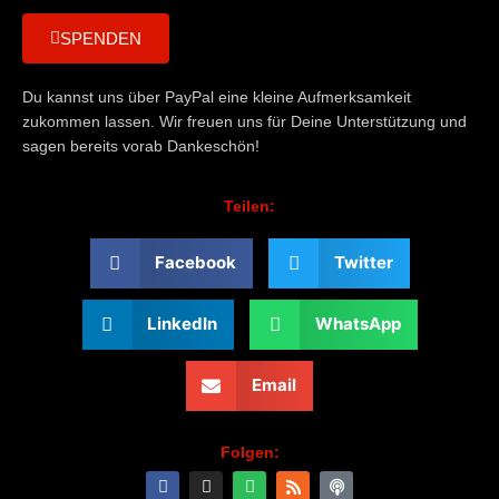
SPENDEN
Du kannst uns über PayPal eine kleine Aufmerksamkeit
zukommen lassen. Wir freuen uns für Deine Unterstützung und
sagen bereits vorab Dankeschön!
Teilen:
Facebook
Twitter
LinkedIn
WhatsApp
Email
Folgen:
F
I
S
R
P